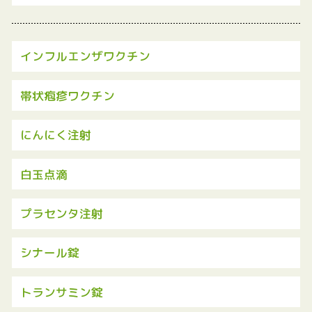
- 自費診療
- 掲載事項
インフルエンザワクチン
帯状疱疹ワクチン
にんにく注射
白玉点滴
プラセンタ注射
シナール錠
トランサミン錠